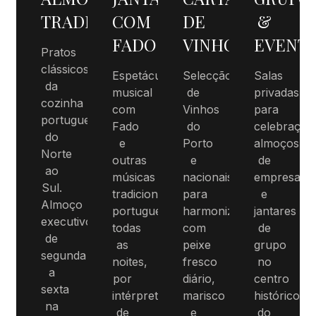
TRADICIONAL
COM
DE
&
FADO
VINHOS
EVENT
Pratos
clássicos
Espetáculo
Selecção
Salas
da
musical
de
privadas
cozinha
com
Vinhos
para
portuguesa,
Fado
do
celebraçõe
do
e
Porto
almoços
Norte
outras
e
de
ao
músicas
nacionais
empresa
Sul.
tradicionais
para
e
Almoço
portuguesas,
harmonizar
jantares
executivo
todas
com
de
de
as
peixe
grupo
segunda
noites,
fresco
no
a
por
diário,
centro
sexta
intérpretes
marisco
histórico
na
de
e
do