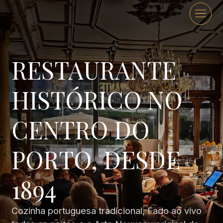
RESTAURANTE
HISTÓRICO NO
CENTRO DO
PORTO, DESDE
1894
Cozinha portuguesa tradicional, Fado ao vivo