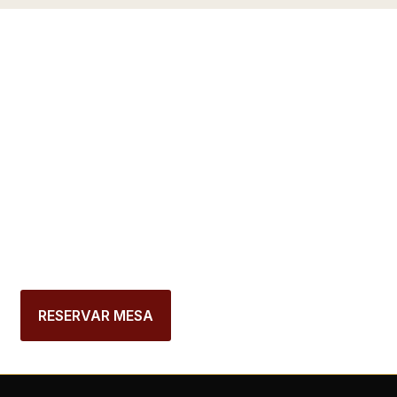
RESERVE A SUA
MESA NO
RESTAURANTE
HISTÓRICO DO
PORTO
RESERVAR MESA