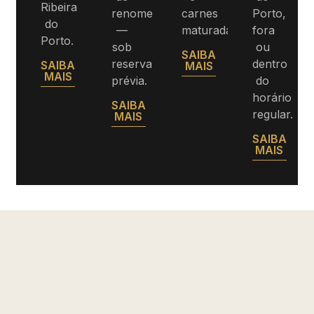
Ribeira
renome
carnes
Porto,
do
—
maturadas.
fora
Porto.
sob
ou
SAIBA
reserva
dentro
SAIBA
MAIS
MAIS
prévia.
do
horário
SAIBA
regular.
MAIS
SAIBA
MAIS