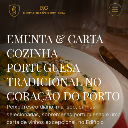
EMENTA & CARTA —
COZINHA
PORTUGUESA
TRADICIONAL NO
CORAÇÃO DO PORTO
Peixe fresco diário, marisco, carnes
selecionadas, sobremesas portuguesas e uma
carta de vinhos excepcional, no Edifício