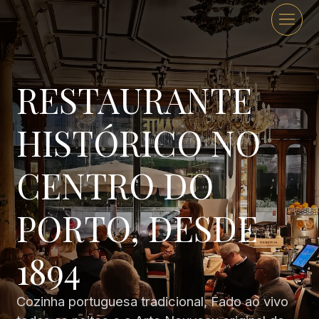
RESTAURANTE
HISTÓRICO NO
CENTRO DO
PORTO, DESDE
1894
Cozinha portuguesa tradicional, Fado ao vivo