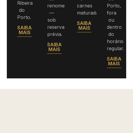
Ribeira
renome
carnes
Porto,
do
—
maturadas.
fora
Porto.
sob
ou
SAIBA
reserva
dentro
SAIBA
MAIS
MAIS
prévia.
do
horário
SAIBA
regular.
MAIS
SAIBA
MAIS