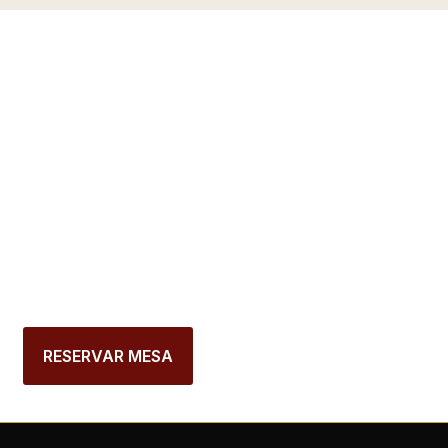
RESERVE A SUA
MESA NO
RESTAURANTE
HISTÓRICO DO
PORTO
RESERVAR MESA