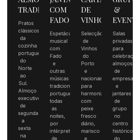
TRADICIONAL
COM
DE
&
FADO
VINHOS
EVENT
Pratos
clássicos
Espetáculo
Selecção
Salas
da
musical
de
privadas
cozinha
com
Vinhos
para
portuguesa,
Fado
do
celebraçõe
do
e
Porto
almoços
Norte
outras
e
de
ao
músicas
nacionais
empresa
Sul.
tradicionais
para
e
Almoço
portuguesas,
harmonizar
jantares
executivo
todas
com
de
de
as
peixe
grupo
segunda
noites,
fresco
no
a
por
diário,
centro
sexta
intérpretes
marisco
histórico
na
de
e
do